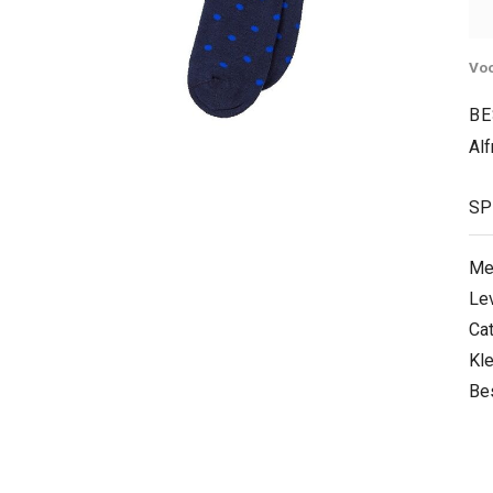
Voo
BE
Al
SP
Me
Le
Ca
Kle
Be