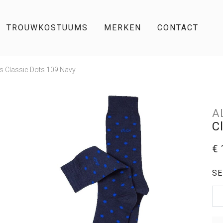
TROUWKOSTUUMS
MERKEN
CONTACT
s Classic Dots 109 Navy
A
C
€ 
SE