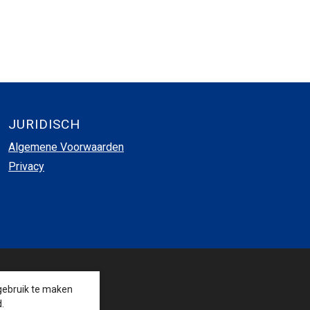
JURIDISCH
Algemene Voorwaarden
Privacy
VOLG ONS
gebruik te maken
.