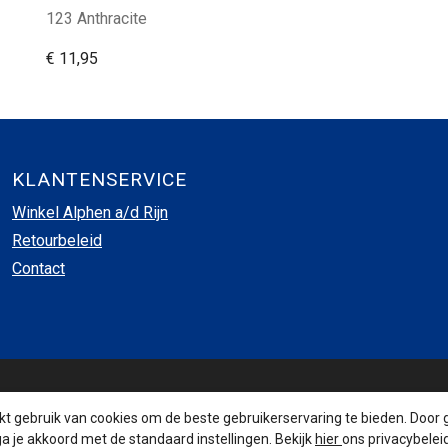
123 Anthracite
€ 11,95
KLANTENSERVICE
Winkel Alphen a/d Rijn
Retourbeleid
Contact
INSCHRIJVEN NIEUWSBRIEF
 gebruik van cookies om de beste gebruikerservaring te bieden. Door 
a je akkoord met de standaard instellingen. Bekijk
hier
ons privacybeleid