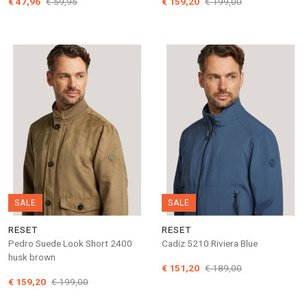
€ 47,96
€ 59,95
€ 159,20
€ 199,00
SALE
SALE
RESET
RESET
Pedro Suede Look Short 2400
Cadiz 5210 Riviera Blue
husk brown
€ 151,20
€ 189,00
€ 159,20
€ 199,00