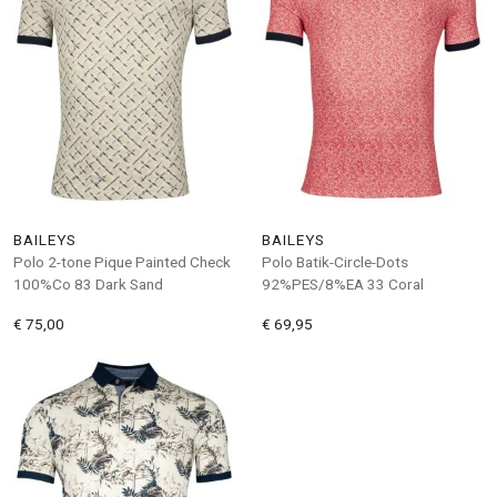
BAILEYS
BAILEYS
Polo 2-tone Pique Painted Check
Polo Batik-Circle-Dots
100%Co 83 Dark Sand
92%PES/8%EA 33 Coral
€ 75,00
€ 69,95