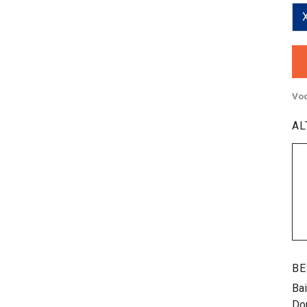
Voo
AL
BE
Bai
Do