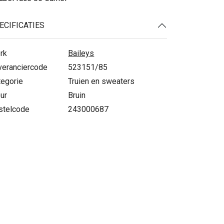
ECIFICATIES
rk
Baileys
veranciercode
523151/85
tegorie
Truien en sweaters
ur
Bruin
stelcode
243000687