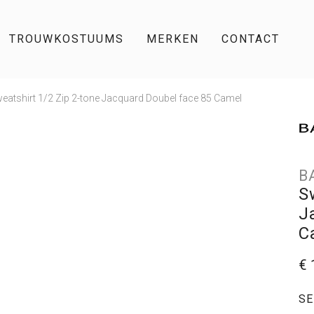
TROUWKOSTUUMS
MERKEN
CONTACT
weatshirt 1/2 Zip 2-tone Jacquard Doubel face 85 Camel
B
S
J
C
€ 
SE