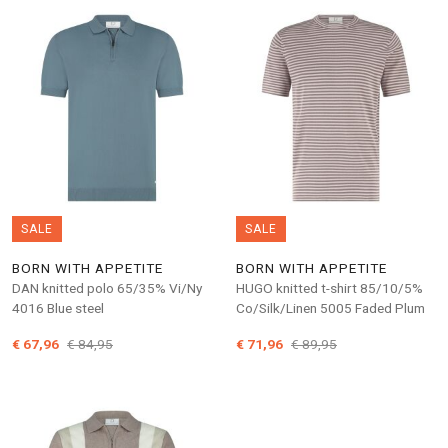
SALE
SALE
BORN WITH APPETITE
BORN WITH APPETITE
DAN knitted polo 65/35% Vi/Ny
HUGO knitted t-shirt 85/10/5%
4016 Blue steel
Co/Silk/Linen 5005 Faded Plum
€ 67,96
€ 84,95
€ 71,96
€ 89,95