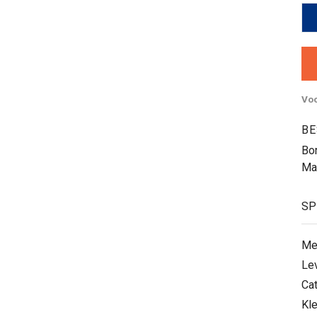
Voo
BE
Bo
Ma
SP
Me
Le
Ca
Kle