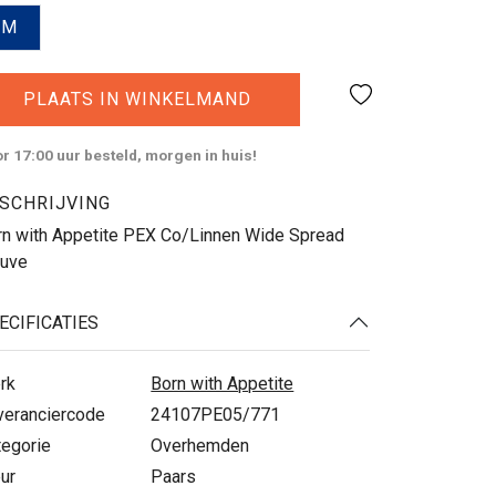
M
PLAATS IN WINKELMAND
r 17:00 uur besteld, morgen in huis!
SCHRIJVING
rn with Appetite PEX Co/Linnen Wide Spread
uve
ECIFICATIES
rk
Born with Appetite
veranciercode
24107PE05/771
tegorie
Overhemden
ur
Paars