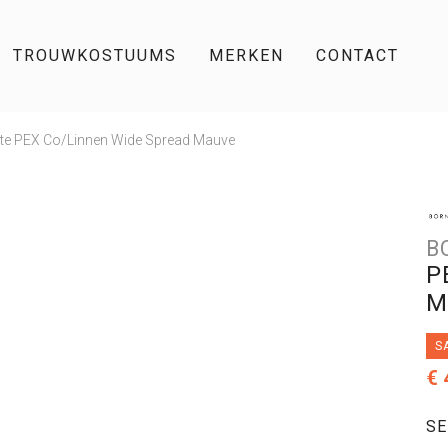
TROUWKOSTUUMS
MERKEN
CONTACT
ite PEX Co/Linnen Wide Spread Mauve
B
P
M
S
€ 
SE