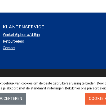
KLANTENSERVICE
Winkel Alphen a/d Rijn
Retourbeleid
Contact
INSCHRIJVEN NIEUWSBRIEF
 gebruik van cookies om de beste gebruikerservaring te bieden. Door 
a je akkoord met de standaard instellingen. Bekijk
hier
ons privacybeleid
AANMELDEN