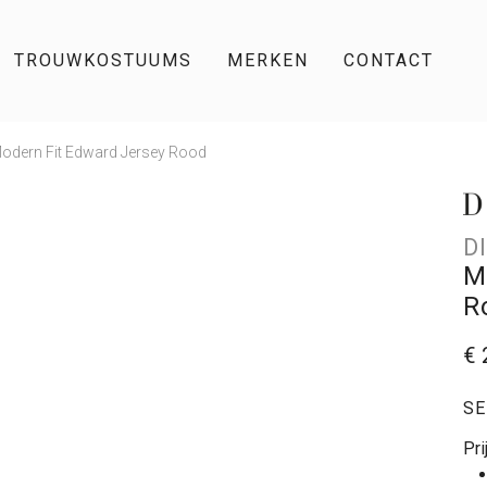
TROUWKOSTUUMS
MERKEN
CONTACT
Modern Fit Edward Jersey Rood
D
M
R
€ 
SE
Pri