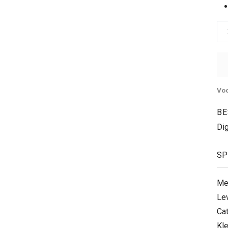
Voo
BE
Di
SP
Me
Le
Ca
Kle