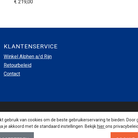
€ 219,00
KLANTENSERVICE
Winkel Alphen a/d Rijn
Retourbeleid
Contact
INSCHRIJVEN NIEUWSBRIEF
 gebruik van cookies om de beste gebruikerservaring te bieden. Door 
a je akkoord met de standaard instellingen. Bekijk
hier
ons privacybeleid
AANMELDEN