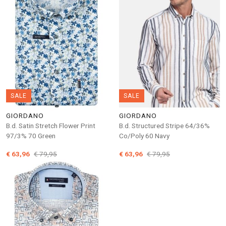
SALE
SALE
GIORDANO
GIORDANO
B.d. Satin Stretch Flower Print
B.d. Structured Stripe 64/36%
97/3% 70 Green
Co/Poly 60 Navy
€ 63,96
€ 79,95
€ 63,96
€ 79,95