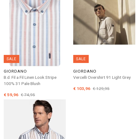
SALE
SALE
GIORDANO
GIORDANO
B.d. Fil a Fil Linen Look Stripe
Vercelli Overshirt 91 Light Grey
100% 31 Pale Blush
€ 103,96
€ 129,95
€ 59,96
€ 74,95