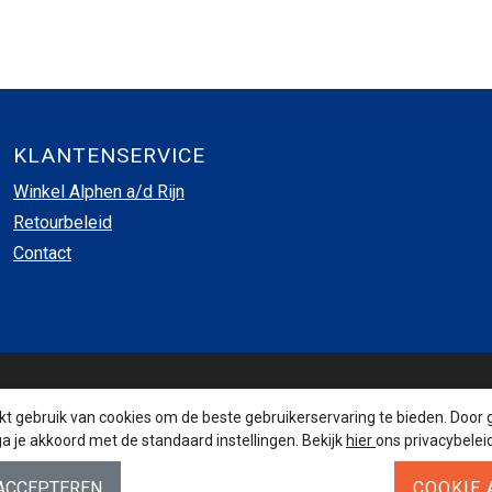
KLANTENSERVICE
Winkel Alphen a/d Rijn
Retourbeleid
Contact
INSCHRIJVEN NIEUWSBRIEF
 gebruik van cookies om de beste gebruikerservaring te bieden. Door 
a je akkoord met de standaard instellingen. Bekijk
hier
ons privacybeleid
AANMELDEN