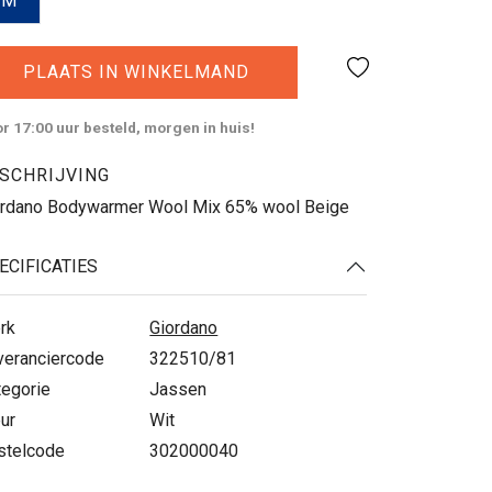
M
PLAATS IN WINKELMAND
r 17:00 uur besteld, morgen in huis!
SCHRIJVING
ordano Bodywarmer Wool Mix 65% wool Beige
ECIFICATIES
rk
Giordano
veranciercode
322510/81
tegorie
Jassen
ur
Wit
stelcode
302000040