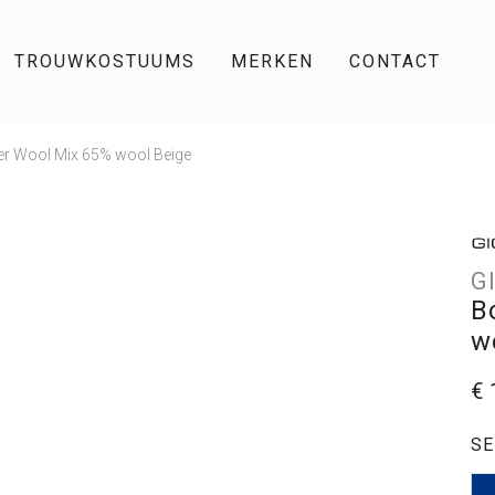
TROUWKOSTUUMS
MERKEN
CONTACT
r Wool Mix 65% wool Beige
G
B
w
€ 
SE