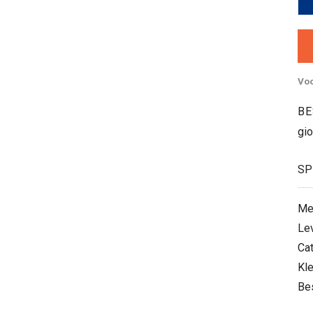
Voo
BE
gi
SP
Me
Le
Ca
Kle
Be