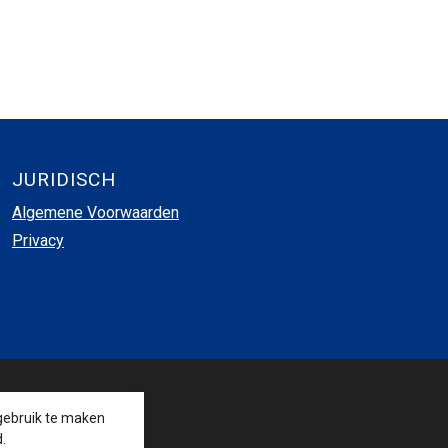
JURIDISCH
Algemene Voorwaarden
Privacy
VOLG ONS
gebruik te maken
.