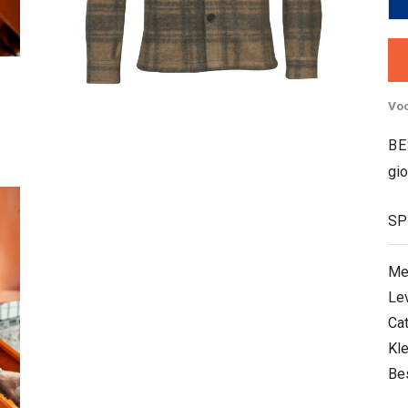
Voo
BE
gi
SP
Me
Le
Ca
Kle
Be