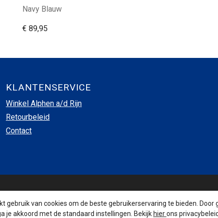
Navy Blauw
€ 89,95
KLANTENSERVICE
Winkel Alphen a/d Rijn
Retourbeleid
Contact
INSCHRIJVEN NIEUWSBRIEF
 gebruik van cookies om de beste gebruikerservaring te bieden. Door 
a je akkoord met de standaard instellingen. Bekijk
hier
ons privacybeleid