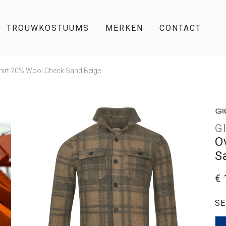
TROUWKOSTUUMS
MERKEN
CONTACT
hirt 20% Wool Check Sand Beige
G
O
S
€ 
SE