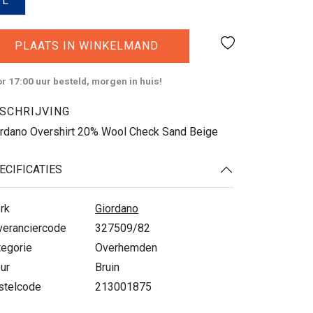
L
PLAATS IN WINKELMAND
r 17:00 uur besteld, morgen in huis!
SCHRIJVING
ordano Overshirt 20% Wool Check Sand Beige
ECIFICATIES
rk
Giordano
veranciercode
327509/82
tegorie
Overhemden
ur
Bruin
stelcode
213001875