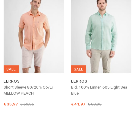
SALE
SALE
LERROS
LERROS
Short Sleeve 80/20% Co/Li
B.d. 100% Linnen 605 Light Sea
MELLOW PEACH
Blue
€ 35,97
€ 59,95
€ 41,97
€ 69,95