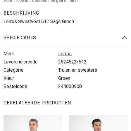
Voor 17:00 uur besteld, morgen in huis!
BESCHRIJVING
Lerros Sweatvest 612 Sage Green
SPECIFICATIES
Merk
Lerros
Leveranciercode
2524522/612
Categorie
Truien en sweaters
Kleur
Groen
Bestelcode
244000900
GERELATEERDE PRODUCTEN