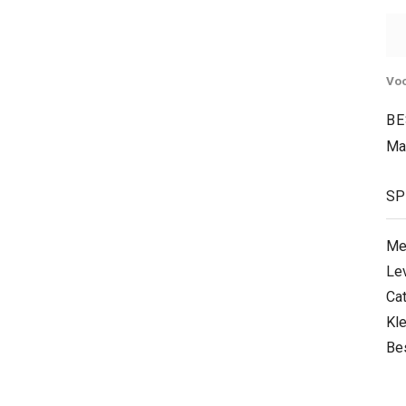
Voo
BE
Ma
SP
Me
Le
Ca
Kle
Be