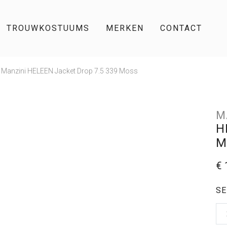
TROUWKOSTUUMS
MERKEN
CONTACT
Manzini HELEEN Jacket Drop 7.5 339 Moss
M
H
M
€ 
SE