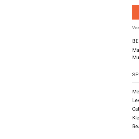
Voo
BE
Ma
Mul
SP
Me
Le
Ca
Kle
Be