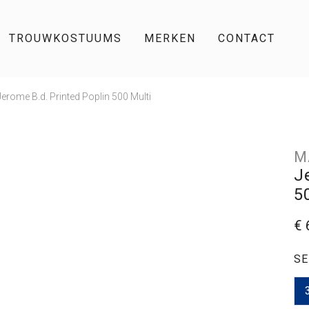
TROUWKOSTUUMS
MERKEN
CONTACT
erome B.d. Printed Poplin 500 Multi
M
J
5
€ 
SE