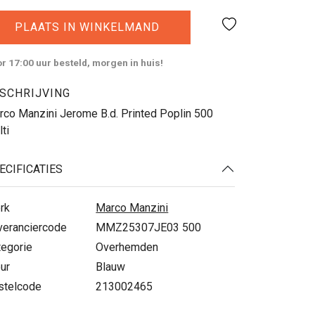
PLAATS IN WINKELMAND
r 17:00 uur besteld, morgen in huis!
SCHRIJVING
rco Manzini Jerome B.d. Printed Poplin 500
ti
ECIFICATIES
rk
Marco Manzini
veranciercode
MMZ25307JE03 500
tegorie
Overhemden
ur
Blauw
stelcode
213002465