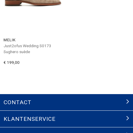
MELIK
Just2ofus Wedding S0173
Sughero suède
€ 199,00
CONTACT
KLANTENSERVICE