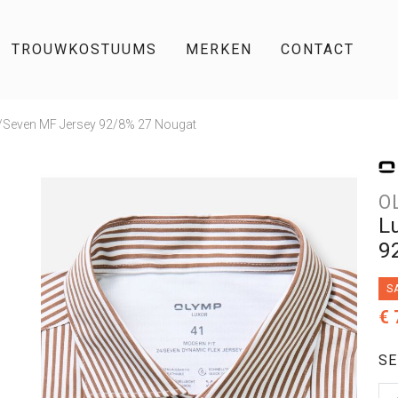
TROUWKOSTUUMS
MERKEN
CONTACT
/Seven MF Jersey 92/8% 27 Nougat
O
L
9
S
€ 
SE