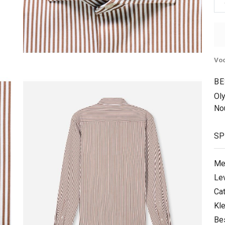
Voo
BE
Ol
No
SP
Me
Le
Ca
Kle
Be