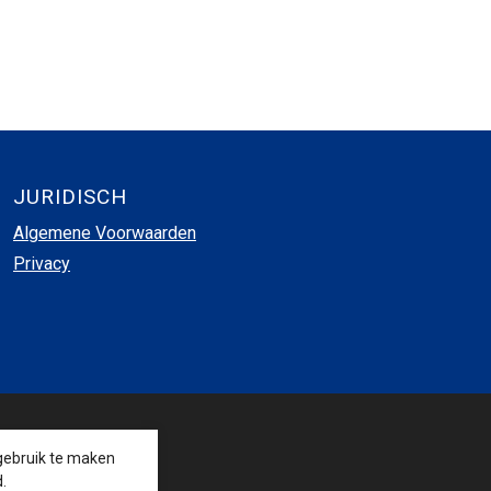
JURIDISCH
Algemene Voorwaarden
Privacy
VOLG ONS
gebruik te maken
.