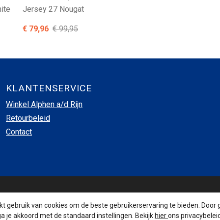
ite
Jersey 27 Nougat
€ 79,96
€ 99,95
KLANTENSERVICE
Winkel Alphen a/d Rijn
Retourbeleid
Contact
INSCHRIJVEN NIEUWSBRIEF
 gebruik van cookies om de beste gebruikerservaring te bieden. Door 
a je akkoord met de standaard instellingen. Bekijk
hier
ons privacybeleid