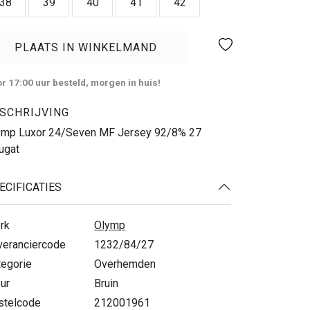
38
39
40
41
42
PLAATS IN WINKELMAND
r 17:00 uur besteld, morgen in huis!
SCHRIJVING
ymp Luxor 24/Seven MF Jersey 92/8% 27
ugat
ECIFICATIES
rk
Olymp
veranciercode
1232/84/27
tegorie
Overhemden
ur
Bruin
stelcode
212001961