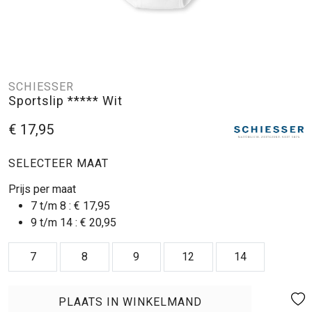
SCHIESSER
Sportslip ***** Wit
€ 17,95
SELECTEER MAAT
Prijs per maat
7 t/m 8 :
€ 17,95
9 t/m 14 :
€ 20,95
7
8
9
12
14
PLAATS IN WINKELMAND