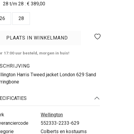
28 t/m 28 :
€ 389,00
26
28
PLAATS IN WINKELMAND
r 17:00 uur besteld, morgen in huis!
SCHRIJVING
llington Harris Tweed jacket London 629 Sand
rringbone
ECIFICATIES
rk
Wellington
veranciercode
552333-2233-629
tegorie
Colberts en kostuums