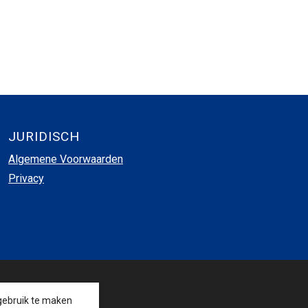
JURIDISCH
Algemene Voorwaarden
Privacy
VOLG ONS
gebruik te maken