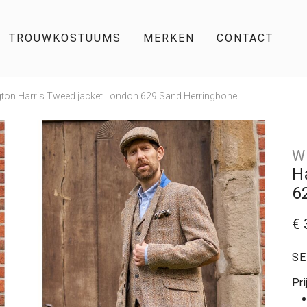
TROUWKOSTUUMS
MERKEN
CONTACT
gton Harris Tweed jacket London 629 Sand Herringbone
W
H
6
€ 
SE
Pri