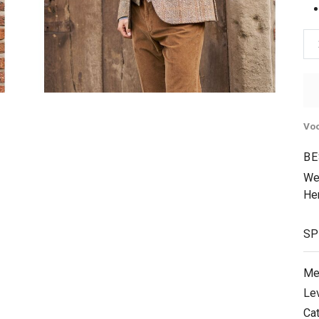
Voo
BE
We
He
SP
Me
Le
Ca