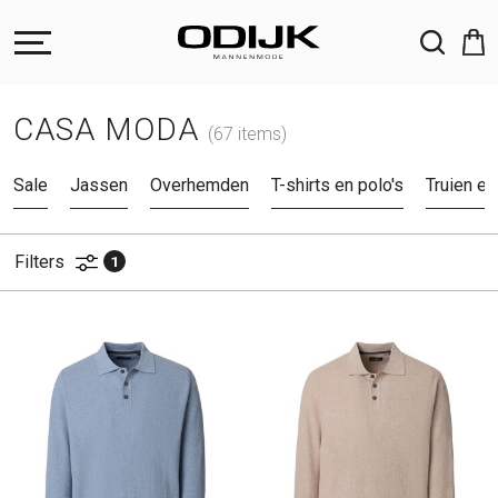
ZOEKEN
CASA MODA
(67 items)
Sale
Jassen
Overhemden
T-shirts en polo's
Truien e
Filters
1