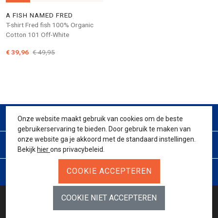
A FISH NAMED FRED
T-shirt Fred fish 100% Organic
Cotton 101 Off-White
€ 39,96
€ 49,95
CONTACT
Onze website maakt gebruik van cookies om de beste
gebruikerservaring te bieden. Door gebruik te maken van
onze website ga je akkoord met de standaard instellingen.
KLANTENSERVICE
Bekijk
hier
ons privacybeleid.
JURIDISCH
BETAALMETHODES