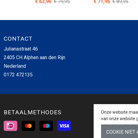
€ 63,96
€ 79,95
€ 71,96
€ 89,95
CONTACT
Julianastraat 46
2405 CH Alphen aan den Rijn
Nederland
0172 472135
BETAALMETHODES
Onze website maakt
van onze website g