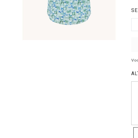
SE
Voo
AL