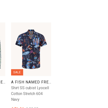
SALE
A FISH NAMED FRED
A FISH NAMED FRED
Shirt SS cubist Lyocell
Cotton Stretch 604
Navy