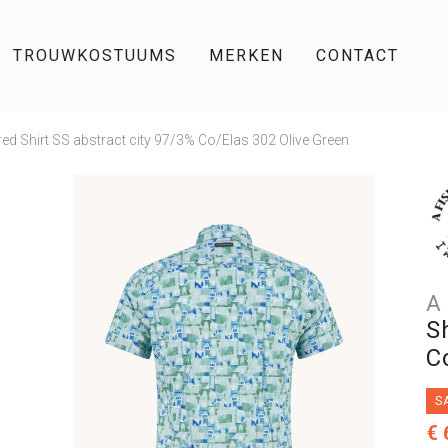
TROUWKOSTUUMS
MERKEN
CONTACT
ed Shirt SS abstract city 97/3% Co/Elas 302 Olive Green
A
S
C
S
€ 