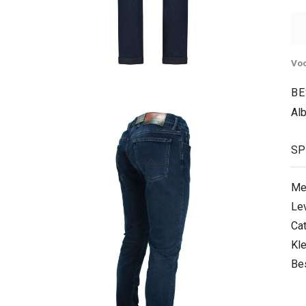
Voo
BE
Al
SP
Me
Le
Ca
Kle
Be