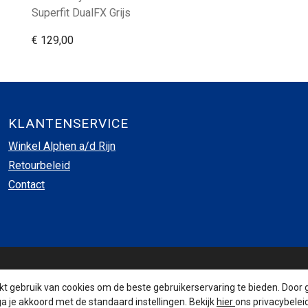
Superfit DualFX Grijs
€ 129,00
KLANTENSERVICE
Winkel Alphen a/d Rijn
Retourbeleid
Contact
INSCHRIJVEN NIEUWSBRIEF
 gebruik van cookies om de beste gebruikerservaring te bieden. Door 
a je akkoord met de standaard instellingen. Bekijk
hier
ons privacybeleid