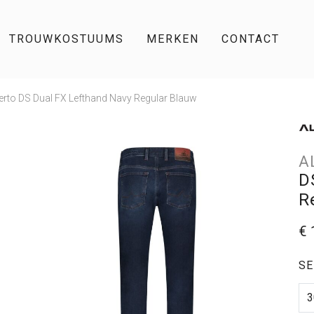
TROUWKOSTUUMS
MERKEN
CONTACT
erto DS Dual FX Lefthand Navy Regular Blauw
A
D
R
€ 
SE
3