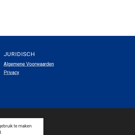
JURIDISCH
Algemene Voorwaarden
Privacy
VOLG ONS
gebruik te maken
.