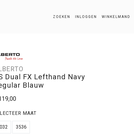
ZOEKEN
INLOGGEN
WINKELMAND
ZOEKEN
LBERTO
S Dual FX Lefthand Navy
egular Blauw
119,00
LECTEER MAAT
032
3536