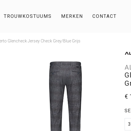
TROUWKOSTUUMS
MERKEN
CONTACT
erto Glencheck Jersey Check Grey/Blue Grijs
A
G
G
€ 
SE
3