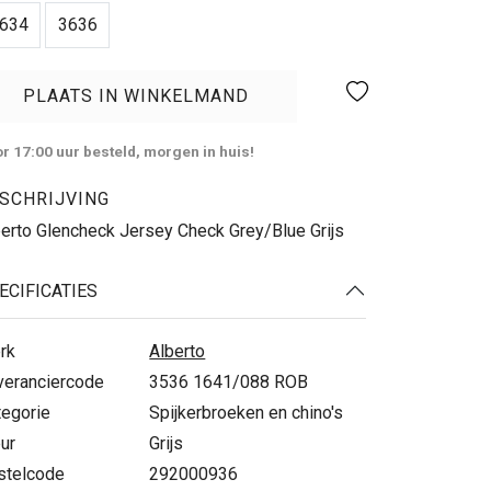
634
3636
PLAATS IN WINKELMAND
r 17:00 uur besteld, morgen in huis!
SCHRIJVING
erto Glencheck Jersey Check Grey/Blue Grijs
ECIFICATIES
rk
Alberto
veranciercode
3536 1641/088 ROB
tegorie
Spijkerbroeken en chino's
ur
Grijs
stelcode
292000936