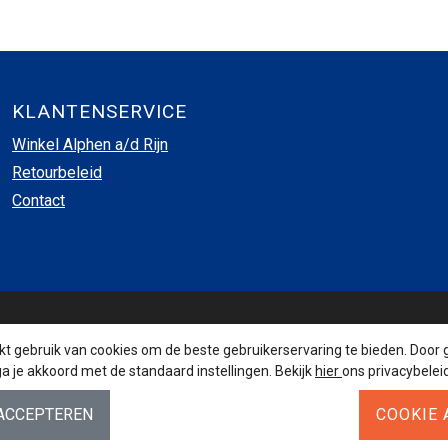
KLANTENSERVICE
Winkel Alphen a/d Rijn
Retourbeleid
Contact
INSCHRIJVEN NIEUWSBRIEF
 gebruik van cookies om de beste gebruikerservaring te bieden. Door 
a je akkoord met de standaard instellingen. Bekijk
hier
ons privacybeleid
AANMELDEN