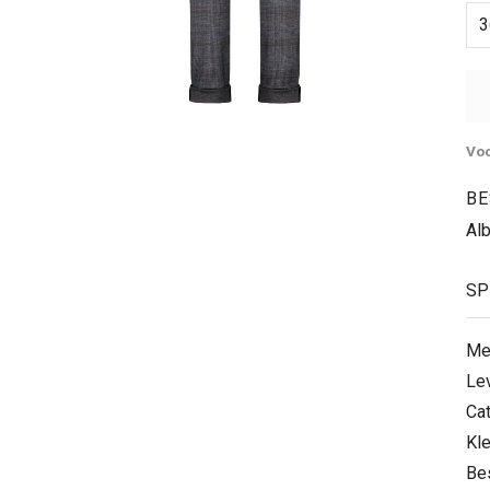
3
Voo
BE
Alb
SP
Me
Le
Ca
Kle
Be