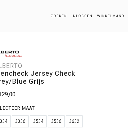
ZOEKEN
INLOGGEN
WINKELMAND
ZOEKEN
LBERTO
lencheck Jersey Check
rey/Blue Grijs
129,00
LECTEER MAAT
334
3336
3534
3536
3632