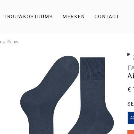
TROUWKOSTUUMS
MERKEN
CONTACT
lauw Blauw
F
A
€ 
SE
4