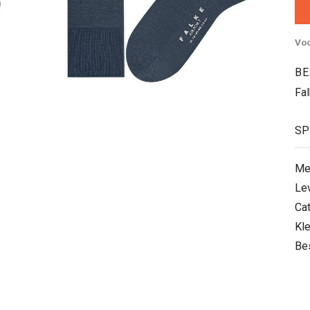
Voo
BE
Fal
SP
Me
Le
Ca
Kle
Be