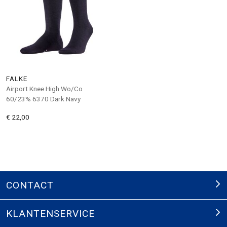
FALKE
Airport Knee High Wo/Co
60/23% 6370 Dark Navy
€ 22,00
CONTACT
KLANTENSERVICE