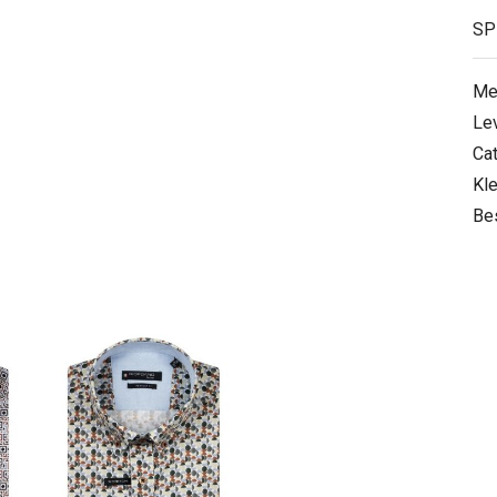
SP
Me
Le
Ca
Kle
Be