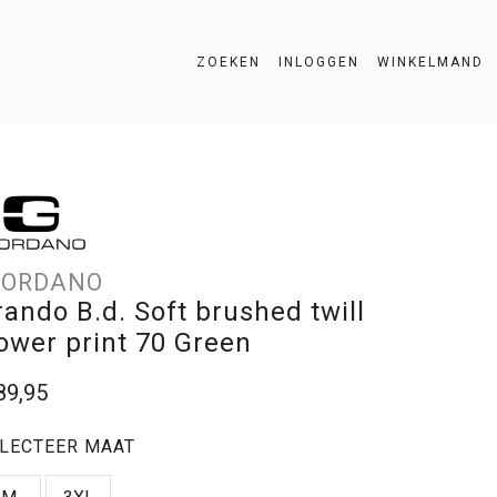
ZOEKEN
INLOGGEN
WINKELMAND
ZOEKEN
IORDANO
rando B.d. Soft brushed twill
lower print 70 Green
89,95
LECTEER MAAT