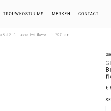
TROUWKOSTUUMS
MERKEN
CONTACT
B.d. Soft brushed twill flower print 70 Green
G
B
f
€ 
SE