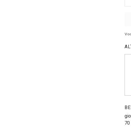
Voo
AL
BE
gio
70