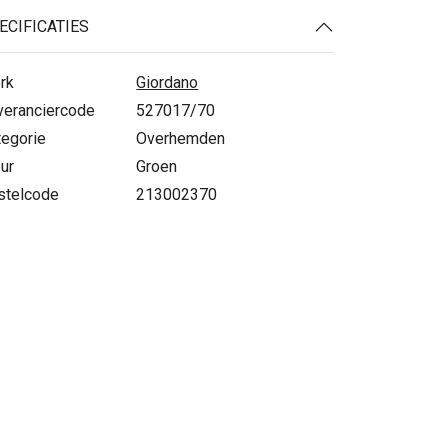
ECIFICATIES
rk
Giordano
veranciercode
527017/70
tegorie
Overhemden
ur
Groen
stelcode
213002370