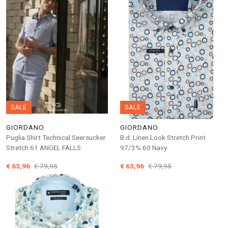
SALE
SALE
GIORDANO
GIORDANO
Puglia Shirt Technical Seersucker
B.d. Linen Look Stretch Print
Stretch 61 ANGEL FALLS
97/3% 60 Navy
€ 63,96
€ 79,95
€ 63,96
€ 79,95