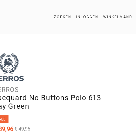
ZOEKEN
INLOGGEN
WINKELMAND
ZOEKEN
ERROS
acquard No Buttons Polo 613
ay Green
ALE
39,96
€ 49,95