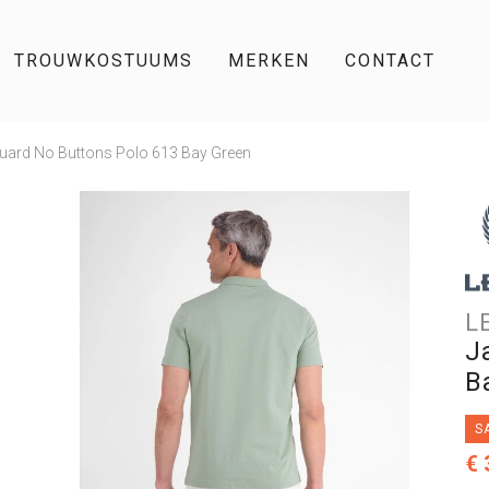
TROUWKOSTUUMS
MERKEN
CONTACT
uard No Buttons Polo 613 Bay Green
L
J
B
S
€ 