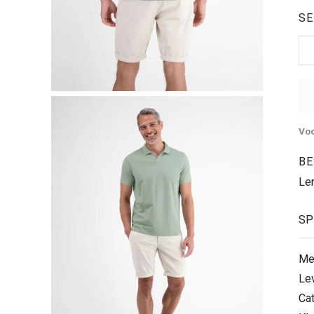
SE
Voo
BE
Le
SP
Me
Le
Ca