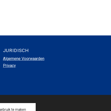
JURIDISCH
Algemene Voorwaarden
Privacy
VOLG ONS
gebruik te maken