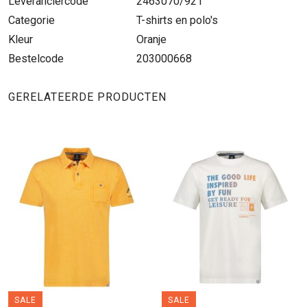
Leveranciercode
2463070/921
Categorie
T-shirts en polo's
Kleur
Oranje
Bestelcode
203000668
GERELATEERDE PRODUCTEN
SALE
SALE