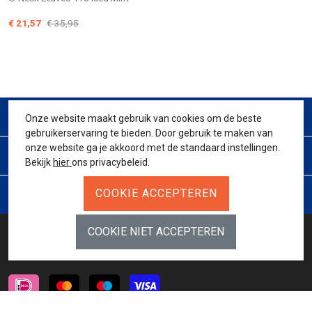
€ 21,57
€ 35,95
CONTACT
Onze website maakt gebruik van cookies om de beste
gebruikerservaring te bieden. Door gebruik te maken van
onze website ga je akkoord met de standaard instellingen.
KLANTENSERVICE
Bekijk
hier
ons privacybeleid.
JURIDISCH
BETAALMETHODES