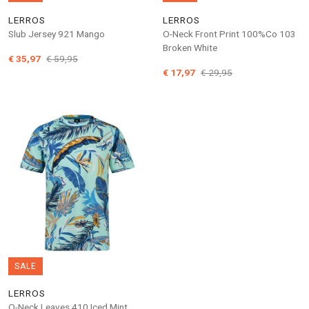
LERROS
LERROS
Slub Jersey 921 Mango
O-Neck Front Print 100%Co 103
Broken White
€ 35,97
€ 59,95
€ 17,97
€ 29,95
SALE
LERROS
O-Neck Leaves 410 Iced Mint