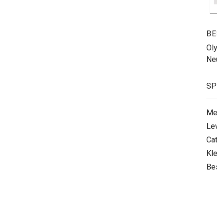
BE
Ol
Ne
SP
Me
Le
Ca
Kle
Be