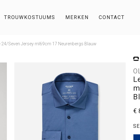
TROUWKOSTUUMS
MERKEN
CONTACT
ve 24/Seven Jersey ml69cm 17 Neurenbergs Blauw
O
L
m
B
€ 
SE