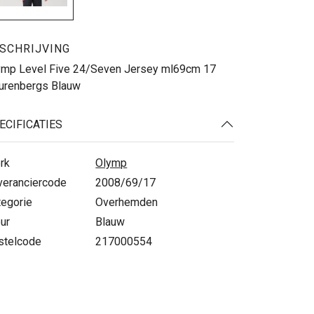
SCHRIJVING
ymp Level Five 24/Seven Jersey ml69cm 17
urenbergs Blauw
ECIFICATIES
rk
Olymp
veranciercode
2008/69/17
tegorie
Overhemden
ur
Blauw
stelcode
217000554