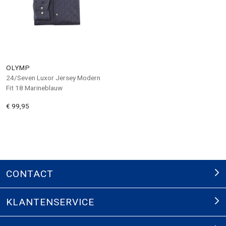
OLYMP
24/Seven Luxor Jersey Modern
Fit 18 Marineblauw
€ 99,95
CONTACT
KLANTENSERVICE