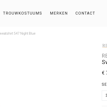
TROUWKOSTUUMS
MERKEN
CONTACT
weatshirt 547 Night Blue
R
S
€ 
SE