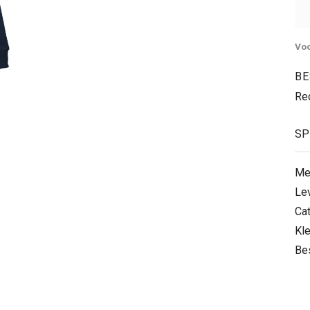
Voo
BE
Red
SP
Me
Le
Ca
Kle
Be