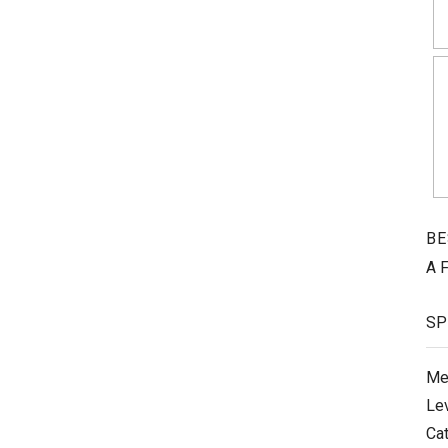
BE
A 
SP
Me
Le
Ca