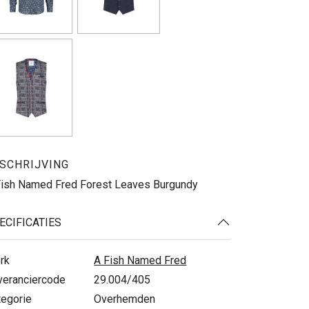
SCHRIJVING
Fish Named Fred Forest Leaves Burgundy
ECIFICATIES
rk
A Fish Named Fred
veranciercode
29.004/405
tegorie
Overhemden