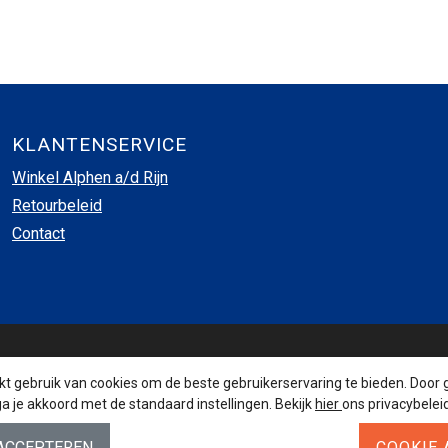
KLANTENSERVICE
Winkel Alphen a/d Rijn
Retourbeleid
Contact
INSCHRIJVEN NIEUWSBRIEF
 gebruik van cookies om de beste gebruikerservaring te bieden. Door 
a je akkoord met de standaard instellingen. Bekijk
hier
ons privacybeleid
AANMELDEN