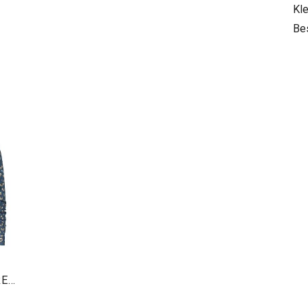
Kle
Be
A FISH NAMED FRED