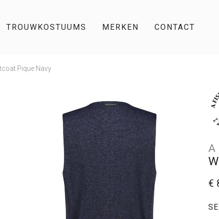
TROUWKOSTUUMS
MERKEN
CONTACT
tcoat Pique Navy
A
W
€ 
SE