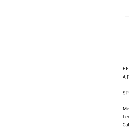
BE
A 
SP
Me
Le
Ca