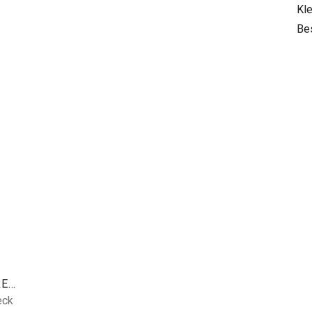
Kle
Be
A FISH NAMED FRED
eck