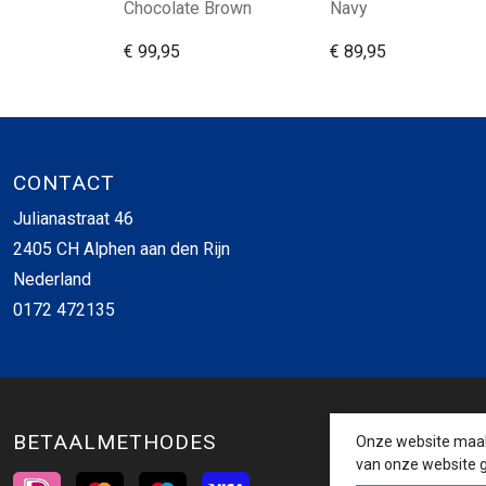
Chocolate Brown
Navy
€ 99,95
€ 89,95
CONTACT
Julianastraat 46
2405 CH Alphen aan den Rijn
Nederland
0172 472135
BETAALMETHODES
Onze website maakt
van onze website g