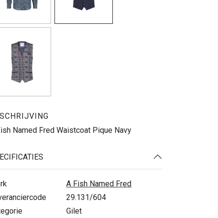
SCHRIJVING
Fish Named Fred Waistcoat Pique Navy
ECIFICATIES
rk
A Fish Named Fred
veranciercode
29.131/604
tegorie
Gilet