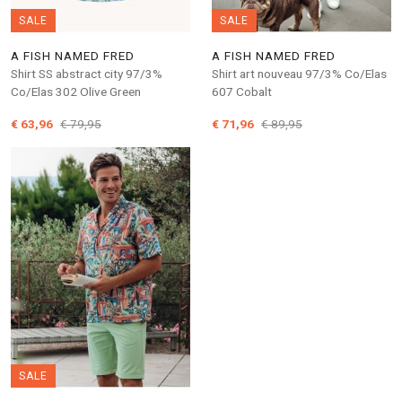
SALE
SALE
A FISH NAMED FRED
A FISH NAMED FRED
Shirt SS abstract city 97/3%
Shirt art nouveau 97/3% Co/Elas
Co/Elas 302 Olive Green
607 Cobalt
€ 63,96
€ 79,95
€ 71,96
€ 89,95
SALE