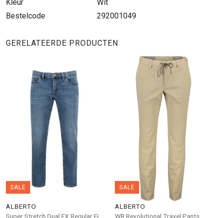
Kleur
Wit
Bestelcode
292001049
GERELATEERDE PRODUCTEN
SALE
SALE
ALBERTO
ALBERTO
Super Stretch Dual FX Regular Fi
WR Revolutional Travel Pants