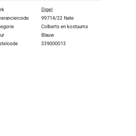
rk
Digel
veranciercode
99714/22 Nate
tegorie
Colberts en kostuums
ur
Blauw
stelcode
339000013