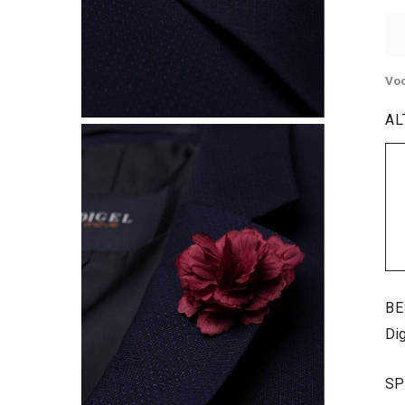
Voo
AL
BE
Dig
SP