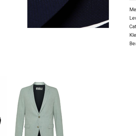
Me
Le
Ca
Kle
Be