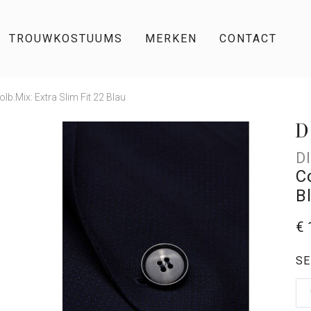
TROUWKOSTUUMS
MERKEN
CONTACT
olb.Mix: Extra Slim Fit 22 Blau
D
C
B
€ 
SE