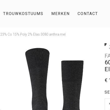
TROUWKOSTUUMS
MERKEN
CONTACT
 23% Co 15% Poly 2% Elas 3080 anthra.mel
F
6
E
€ 
SE