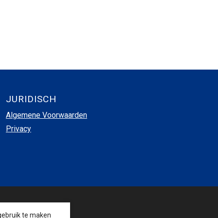
JURIDISCH
Algemene Voorwaarden
Privacy
VOLG ONS
gebruik te maken