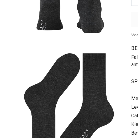
Voo
BE
Fa
ant
SP
Me
Le
Ca
Kle
Be