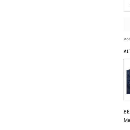
Voo
AL
BE
Mey