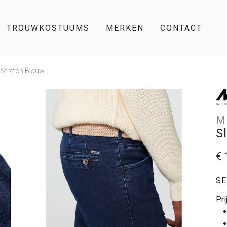
TROUWKOSTUUMS
MERKEN
CONTACT
 Stretch Blauw
M
S
€ 
SE
Pri