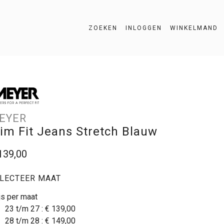
ZOEKEN
INLOGGEN
WINKELMAND
ZOEKEN
EYER
lim Fit Jeans Stretch Blauw
139,00
LECTEER MAAT
js per maat
23 t/m 27 :
€ 139,00
28 t/m 28 :
€ 149,00