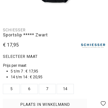
SCHIESSER
Sportslip ***** Zwart
€ 17,95
SELECTEER MAAT
Prijs per maat
5 t/m 7 :
€ 17,95
14 t/m 14 :
€ 20,95
5
6
7
14
PLAATS IN WINKELMAND